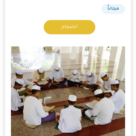
مجاناً
انضمام